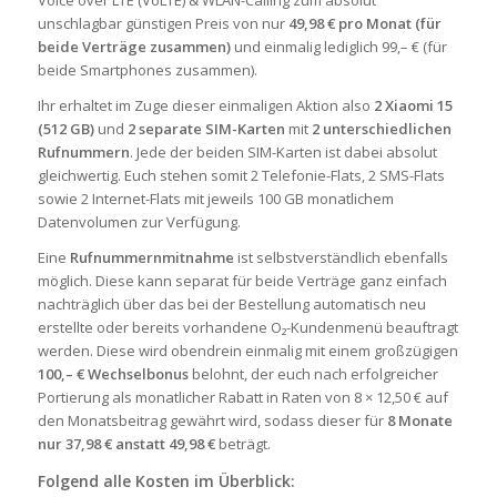
unschlagbar günstigen Preis von nur
49,98 € pro Monat (für
beide Verträge zusammen)
und einmalig lediglich 99,– € (für
beide Smartphones zusammen).
Ihr erhaltet im Zuge dieser einmaligen Aktion also
2 Xiaomi 15
(512 GB)
und
2 separate SIM-Karten
mit
2 unterschiedlichen
Rufnummern
. Jede der beiden SIM-Karten ist dabei absolut
gleichwertig. Euch stehen somit 2 Telefonie-Flats, 2 SMS-Flats
sowie 2 Internet-Flats mit jeweils 100 GB monatlichem
Datenvolumen zur Verfügung.
Eine
Rufnummernmitnahme
ist selbstverständlich ebenfalls
möglich. Diese kann separat für beide Verträge ganz einfach
nachträglich über das bei der Bestellung automatisch neu
erstellte oder bereits vorhandene O₂-Kundenmenü beauftragt
werden. Diese wird obendrein einmalig mit einem großzügigen
100,– € Wechselbonus
belohnt, der euch nach erfolgreicher
Portierung als monatlicher Rabatt in Raten von 8 × 12,50 € auf
den Monatsbeitrag gewährt wird, sodass dieser für
8 Monate
nur 37,98 € anstatt 49,98 €
beträgt.
Folgend alle Kosten im Überblick: