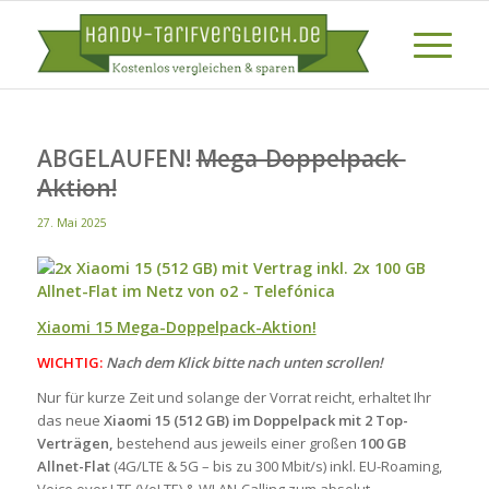
ABGELAUFEN!
Mega-Doppelpack-
Aktion!
27. Mai 2025
Xiaomi 15 Mega-Doppelpack-Aktion!
WICHTIG:
Nach dem Klick bitte nach unten scrollen!
Nur für kurze Zeit und solange der Vorrat reicht, erhaltet Ihr
das neue
Xiaomi 15 (512 GB) im Doppelpack mit 2 Top-
Verträgen,
bestehend aus jeweils einer großen
100 GB
Allnet-Flat
(4G/LTE & 5G – bis zu 300 Mbit/s) inkl. EU-Roaming,
Voice over LTE (VoLTE) & WLAN-Calling zum absolut