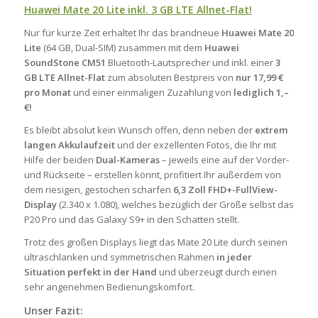
Huawei Mate 20 Lite inkl. 3 GB LTE Allnet-Flat!
Nur für kurze Zeit erhaltet Ihr das brandneue
Huawei Mate 20
Lite
(64 GB, Dual-SIM) zusammen mit dem
Huawei
SoundStone CM51
Bluetooth-Lautsprecher und inkl. einer
3
GB LTE Allnet-Flat
zum absoluten Bestpreis von
nur 17,99 €
pro Monat
und einer einmaligen Zuzahlung von
lediglich 1,–
€!
Es bleibt absolut kein Wunsch offen, denn neben der
extrem
langen Akkulaufzeit
und der exzellenten Fotos, die Ihr mit
Hilfe der beiden
Dual-Kameras
– jeweils eine auf der Vorder-
und Rückseite – erstellen könnt, profitiert Ihr außerdem von
dem riesigen, gestochen scharfen
6,3 Zoll FHD+-FullView-
Display
(2.340 x 1.080), welches bezüglich der Größe selbst das
P20 Pro und das Galaxy S9+ in den Schatten stellt.
Trotz des großen Displays liegt das Mate 20 Lite durch seinen
ultraschlanken und symmetrischen Rahmen
in jeder
Situation perfekt in der Hand
und überzeugt durch einen
sehr angenehmen Bedienungskomfort.
Unser Fazit: