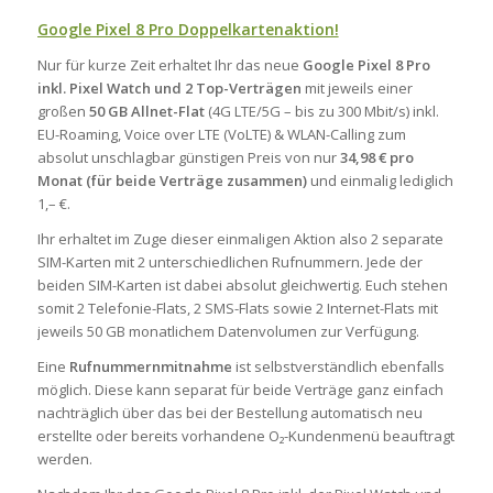
Google Pixel 8 Pro Doppelkartenaktion!
Nur für kurze Zeit erhaltet Ihr das neue
Google Pixel 8 Pro
inkl. Pixel Watch und 2 Top-Verträgen
mit jeweils einer
großen
50 GB Allnet-Flat
(4G LTE/5G – bis zu 300 Mbit/s) inkl.
EU-Roaming, Voice over LTE (VoLTE) & WLAN-Calling zum
absolut unschlagbar günstigen Preis von nur
34,98 € pro
Monat (für beide Verträge zusammen)
und einmalig lediglich
1,– €.
Ihr erhaltet im Zuge dieser einmaligen Aktion also 2 separate
SIM-Karten mit 2 unterschiedlichen Rufnummern. Jede der
beiden SIM-Karten ist dabei absolut gleichwertig. Euch stehen
somit 2 Telefonie-Flats, 2 SMS-Flats sowie 2 Internet-Flats mit
jeweils 50 GB monatlichem Datenvolumen zur Verfügung.
Eine
Rufnummernmitnahme
ist selbstverständlich ebenfalls
möglich. Diese kann separat für beide Verträge ganz einfach
nachträglich über das bei der Bestellung automatisch neu
erstellte oder bereits vorhandene O₂-Kundenmenü beauftragt
werden.