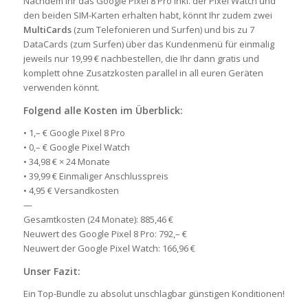
Nachdem Ihr das Google Pixel 8 Pro inkl. der Pixel Watch und
den beiden SIM-Karten erhalten habt, könnt Ihr zudem zwei
MultiCards
(zum Telefonieren und Surfen) und bis zu 7
DataCards (zum Surfen) über das Kundenmenü für einmalig
jeweils nur 19,99 € nachbestellen, die Ihr dann gratis und
komplett ohne Zusatzkosten parallel in all euren Geräten
verwenden könnt.
Folgend alle Kosten im Überblick:
• 1,– € Google Pixel 8 Pro
• 0,– € Google Pixel Watch
• 34,98 € × 24 Monate
• 39,99 € Einmaliger Anschlusspreis
• 4,95 € Versandkosten
—
Gesamtkosten (24 Monate): 885,46 €
Neuwert des Google Pixel 8 Pro: 792,– €
Neuwert der Google Pixel Watch: 166,96 €
Unser Fazit:
Ein Top-Bundle zu absolut unschlagbar günstigen Konditionen!