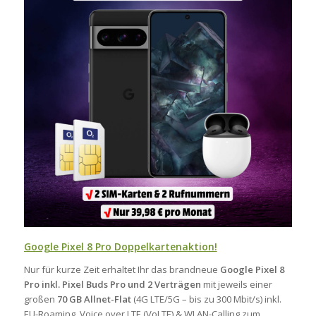
Google Pixel 8 Pro Doppelkartenaktion!
Nur für kurze Zeit erhaltet Ihr das brandneue
Google Pixel 8
Pro inkl. Pixel Buds Pro und 2 Verträgen
mit jeweils einer
großen
70 GB Allnet-Flat
(4G LTE/5G – bis zu 300 Mbit/s) inkl.
EU-Roaming, Voice over LTE (VoLTE) & WLAN-Calling zum