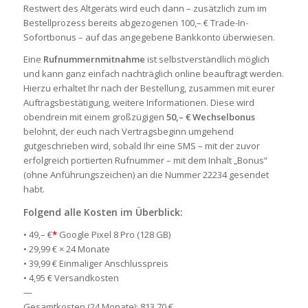
Restwert des Altgeräts wird euch dann – zusätzlich zum im
Bestellprozess bereits abgezogenen 100,– € Trade-In-
Sofortbonus – auf das angegebene Bankkonto überwiesen.
Eine
Rufnummernmitnahme
ist selbstverständlich möglich
und kann ganz einfach nachträglich online beauftragt werden.
Hierzu erhaltet Ihr nach der Bestellung, zusammen mit eurer
Auftragsbestätigung, weitere Informationen. Diese wird
obendrein mit einem großzügigen
50,– € Wechselbonus
belohnt, der euch nach Vertragsbeginn umgehend
gutgeschrieben wird, sobald Ihr eine SMS – mit der zuvor
erfolgreich portierten Rufnummer – mit dem Inhalt „Bonus“
(ohne Anführungszeichen) an die Nummer 22234 gesendet
habt.
Folgend alle Kosten im Überblick:
• 49,– €
*
Google Pixel 8 Pro (128 GB)
• 29,99 € × 24 Monate
• 39,99 € Einmaliger Anschlusspreis
• 4,95 € Versandkosten
—
Gesamtkosten (24 Monate): 813,70 €