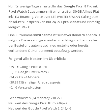
Nur für wenige Tage erhaltet Ihr das
Google Pixel 8 Pro inkl.
Pixel Watch 2
zusammen mit einer großen
30 GB Allnet-Flat
inkl. EU-Roaming, Voice over LTE (VoLTE) & WLAN-Calling zum
absoluten Bestpreis von nur
24,99 € pro Monat
und einmalig
lediglich 79,– €!
Eine
Rufnummernmitnahme
ist selbstverständlich ebenfalls
möglich. Diese kann ganz einfach nachträglich über das bei
der Bestellung automatisch neu erstellte oder bereits
vorhandene O₂-Kundenmenü beauftragt werden.
Folgend alle Kosten im Überblick:
• 79,– € Google Pixel 8 Pro
• 0,– € Google Pixel Watch 2
• 24,99 € × 24 Monate
• 39,99 € Einmaliger Anschlusspreis
• 0,– € Versandkosten
—
Gesamtkosten (24 Monate): 718,75 €
Neuwert des Google Pixel 8 Pro: 699,– €
Neuwert der Google Pixel Watch 2: 249,– €