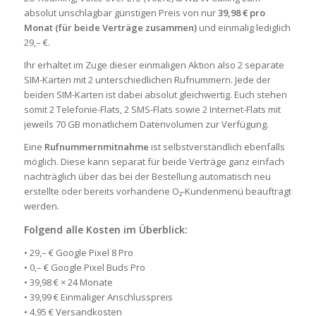
absolut unschlagbar günstigen Preis von nur
39,98 € pro
Monat (für beide Verträge zusammen)
und einmalig lediglich
29,– €.
Ihr erhaltet im Zuge dieser einmaligen Aktion also 2 separate
SIM-Karten mit 2 unterschiedlichen Rufnummern. Jede der
beiden SIM-Karten ist dabei absolut gleichwertig. Euch stehen
somit 2 Telefonie-Flats, 2 SMS-Flats sowie 2 Internet-Flats mit
jeweils 70 GB monatlichem Datenvolumen zur Verfügung.
Eine
Rufnummernmitnahme
ist selbstverständlich ebenfalls
möglich. Diese kann separat für beide Verträge ganz einfach
nachträglich über das bei der Bestellung automatisch neu
erstellte oder bereits vorhandene O₂-Kundenmenü beauftragt
werden.
Folgend alle Kosten im Überblick:
• 29,– € Google Pixel 8 Pro
• 0,– € Google Pixel Buds Pro
• 39,98 € × 24 Monate
• 39,99 € Einmaliger Anschlusspreis
• 4,95 € Versandkosten