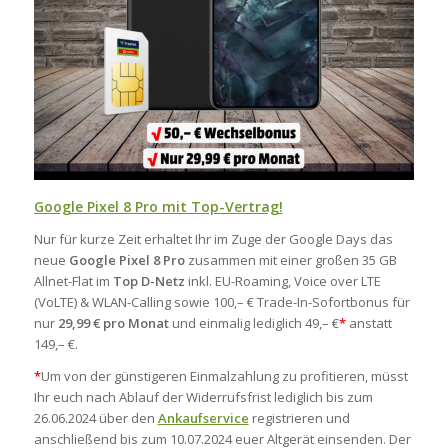
Google Pixel 8 Pro mit Top-Vertrag!
Nur für kurze Zeit erhaltet Ihr im Zuge der Google Days das
neue
Google Pixel 8 Pro
zusammen mit einer großen 35 GB
Allnet-Flat im
Top D-Netz
inkl. EU-Roaming, Voice over LTE
(VoLTE) & WLAN-Calling sowie 100,– € Trade-In-Sofortbonus für
nur
29,99 € pro Monat
und einmalig lediglich 49,– €
*
anstatt
149,– €.
*
Um von der günstigeren Einmalzahlung zu profitieren, müsst
Ihr euch nach Ablauf der Widerrufsfrist lediglich bis zum
26.06.2024 über den
Ankaufservice
registrieren und
anschließend bis zum 10.07.2024 euer Altgerät einsenden. Der