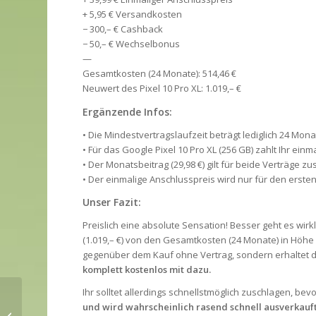
+ 5,95 € Versandkosten
− 300,– € Cashback
− 50,– € Wechselbonus
—
Gesamtkosten (24 Monate): 514,46 €
Neuwert des Pixel 10 Pro XL: 1.019,– €
Ergänzende Infos:
• Die Mindestvertragslaufzeit beträgt lediglich 24 Mona
• Für das Google Pixel 10 Pro XL (256 GB) zahlt Ihr ein
• Der Monatsbeitrag (29,98 €) gilt für beide Verträge 
• Der einmalige Anschlusspreis wird nur für den ersten 
Unser Fazit:
Preislich eine absolute Sensation! Besser geht es wirk
(1.019,– €) von den Gesamtkosten (24 Monate) in Höhe vo
gegenüber dem Kauf ohne Vertrag, sondern erhaltet 
komplett kostenlos mit dazu.
Ihr solltet allerdings schnellstmöglich zuschlagen, bev
und wird wahrscheinlich rasend schnell ausverkauft
ABGELAUFEN!
Galaxy S25 Black