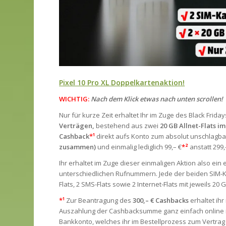
Pixel 10 Pro XL Doppelkartenaktion!
WICHTIG:
Nach dem Klick etwas nach unten scrollen!
Nur für kurze Zeit erhaltet Ihr im Zuge des Black Fri
Verträgen,
bestehend aus zwei
20 GB Allnet-Flats i
Cashback
*¹
direkt aufs Konto zum absolut unschlagba
zusammen)
und einmalig lediglich 99,– €
*²
anstatt 299,
Ihr erhaltet im Zuge dieser einmaligen Aktion also ein
unterschiedlichen Rufnummern. Jede der beiden SIM-Kar
Flats, 2 SMS-Flats sowie 2 Internet-Flats mit jeweils 
*¹
Zur Beantragung des
300,– € Cashbacks
erhaltet ihr
Auszahlung der Cashbacksumme ganz einfach online in
Bankkonto, welches ihr im Bestellprozess zum Vertra