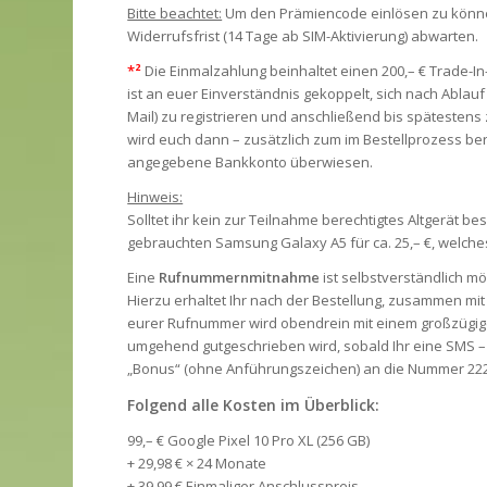
Bitte beachtet:
Um den Prämiencode einlösen zu könne
Widerrufsfrist (14 Tage ab SIM-Aktivierung) abwarten.
*²
Die Einmalzahlung beinhaltet einen 200,– € Trade-I
ist an euer Einverständnis gekoppelt, sich nach Ablauf
Mail) zu registrieren und anschließend bis spätestens
wird euch dann – zusätzlich zum im Bestellprozess be
angegebene Bankkonto überwiesen.
Hinweis:
Solltet ihr kein zur Teilnahme berechtigtes Altgerät be
gebrauchten Samsung Galaxy A5 für ca. 25,– €, welche
Eine
Rufnummernmitnahme
ist selbstverständlich m
Hierzu erhaltet Ihr nach der Bestellung, zusammen mi
eurer Rufnummer wird obendrein mit einem großzügi
umgehend gutgeschrieben wird, sobald Ihr eine SMS – 
„Bonus“ (ohne Anführungszeichen) an die Nummer 222
Folgend alle Kosten im Überblick:
99,– € Google Pixel 10 Pro XL (256 GB)
+ 29,98 € × 24 Monate
+ 39,99 € Einmaliger Anschlusspreis