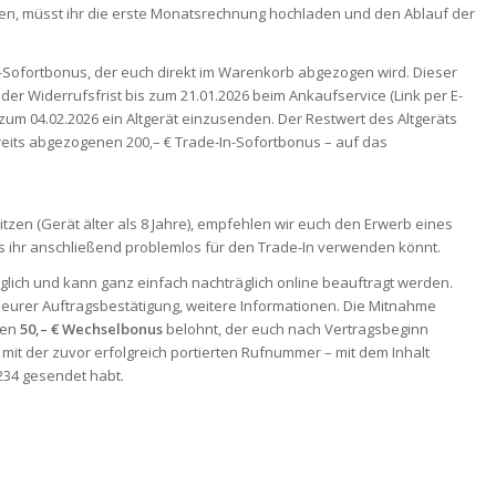
n, müsst ihr die erste Monatsrechnung hochladen und den Ablauf der
n-Sofortbonus, der euch direkt im Warenkorb abgezogen wird. Dieser
 der Widerrufsfrist bis zum 21.01.2026 beim Ankaufservice (Link per E-
 zum 04.02.2026 ein Altgerät einzusenden. Der Restwert des Altgeräts
reits abgezogenen 200,– € Trade-In-Sofortbonus – auf das
sitzen (Gerät älter als 8 Jahre), empfehlen wir euch den Erwerb eines
s ihr anschließend problemlos für den Trade-In verwenden könnt.
öglich und kann ganz einfach nachträglich online beauftragt werden.
t eurer Auftragsbestätigung, weitere Informationen. Die Mitnahme
gen
50,– € Wechselbonus
belohnt, der euch nach Vertragsbeginn
mit der zuvor erfolgreich portierten Rufnummer – mit dem Inhalt
34 gesendet habt.