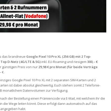
days das brandneue
Google Pixel 10 Pro XL (256 GB) mit 2 Top-
m Top D-Netz (4G/LTE & 5G)
inkl. EU-Roaming und riesigem
300,– €
r günstigen Preis von nur
29,98 € pro Monat (für beide Verträge
– €.
 einziges Google Pixel 10 Pro XL mit 2 separaten SIM-Karten und 2
ten ist dabei absolut gleichwertig. Euch stehen somit 2 Telefonie-
20 GB monatlichem Datenvolumen zur Verfügung.
 nach der Bestellung einen Prämiencode via E-Mail, mit welchem ihr die
 die Wege leiten könnt. Diese erfolgt dann automatisch auf das
g angegeben habt.