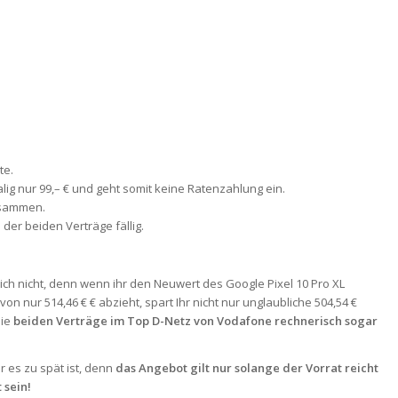
te.
malig nur 99,– € und geht somit keine Ratenzahlung ein.
zusammen.
der beiden Verträge fällig.
lich nicht, denn wenn ihr den Neuwert des Google Pixel 10 Pro XL
n nur 514,46 € € abzieht, spart Ihr nicht nur unglaubliche 504,54 €
die
beiden Verträge im Top D-Netz von Vodafone rechnerisch sogar
or es zu spät ist, denn
das Angebot gilt nur solange der Vorrat reicht
 sein!