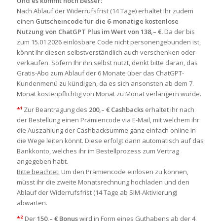
Und es kommt noch besser:
Nach Ablauf der Widerrufsfrist (14 Tage) erhaltet Ihr zudem
einen
Gutscheincode für die 6-monatige kostenlose
Nutzung von ChatGPT Plus im Wert von 138,– €.
Da der bis
zum 15.01.2026 einlösbare Code nicht personengebunden ist,
könnt Ihr diesen selbstverständlich auch verschenken oder
verkaufen. Sofern Ihr ihn selbst nutzt, denkt bitte daran, das
Gratis-Abo zum Ablauf der 6 Monate über das ChatGPT-
Kundenmenü zu kündigen, da es sich ansonsten ab dem 7.
Monat kostenpflichtig von Monat zu Monat verlängern würde.
*¹
Zur Beantragung des
200,– € Cashbacks
erhaltet ihr nach
der Bestellung einen Prämiencode via E-Mail, mit welchem ihr
die Auszahlung der Cashbacksumme ganz einfach online in
die Wege leiten könnt. Diese erfolgt dann automatisch auf das
Bankkonto, welches ihr im Bestellprozess zum Vertrag
angegeben habt.
Bitte beachtet:
Um den Prämiencode einlösen zu können,
müsst ihr die zweite Monatsrechnung hochladen und den
Ablauf der Widerrufsfrist (14 Tage ab SIM-Aktivierung)
abwarten.
*²
Der
150,– € Bonus
wird in Form eines Guthabens ab der 4.