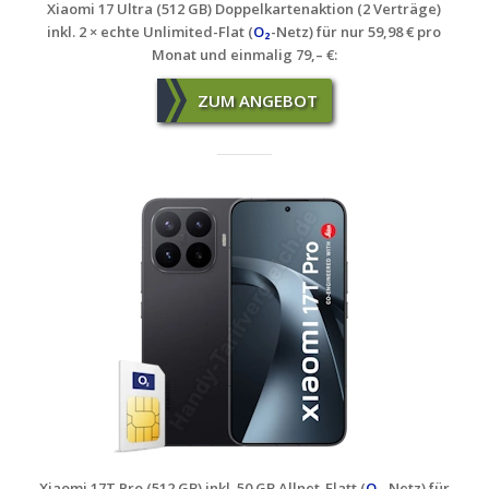
Xiaomi 17 Ultra (512 GB) Doppelkartenaktion (2 Verträge)
inkl. 2 × echte Unlimited-Flat (
O₂
-Netz) für nur 59,98 € pro
Monat und einmalig 79,– €
:
ZUM ANGEBOT
Xiaomi 17T Pro (512 GB) inkl. 50 GB Allnet-Flatt (
O₂
-Netz) für