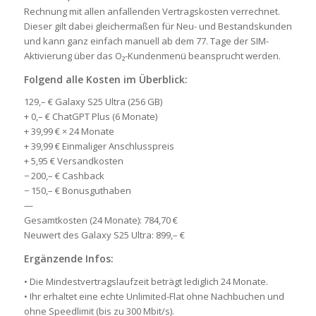
Rechnung mit allen anfallenden Vertragskosten verrechnet.
Dieser gilt dabei gleichermaßen für Neu- und Bestandskunden
und kann ganz einfach manuell ab dem 77. Tage der SIM-
Aktivierung über das O₂-Kundenmenü beansprucht werden.
Folgend alle Kosten im Überblick:
129,– € Galaxy S25 Ultra (256 GB)
+ 0,– € ChatGPT Plus (6 Monate)
+ 39,99 € × 24 Monate
+ 39,99 € Einmaliger Anschlusspreis
+ 5,95 € Versandkosten
− 200,– € Cashback
− 150,– € Bonusguthaben
—
Gesamtkosten (24 Monate): 784,70 €
Neuwert des Galaxy S25 Ultra: 899,– €
Ergänzende Infos:
• Die Mindestvertragslaufzeit beträgt lediglich 24 Monate.
• Ihr erhaltet eine echte Unlimited-Flat ohne Nachbuchen und
ohne Speedlimit (bis zu 300 Mbit/s).