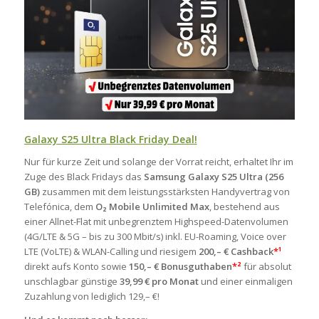
Galaxy S25 Ultra Black Friday Deal!
Nur für kurze Zeit und solange der Vorrat reicht, erhaltet Ihr im
Zuge des Black Fridays das
Samsung Galaxy S25 Ultra (256
GB)
zusammen mit dem leistungsstärksten Handyvertrag von
Telefónica, dem
O₂ Mobile Unlimited Max
, bestehend aus
einer Allnet-Flat mit unbegrenztem Highspeed-Datenvolumen
(4G/LTE & 5G – bis zu 300 Mbit/s) inkl. EU-Roaming, Voice over
LTE (VoLTE) & WLAN-Calling und riesigem
200,– € Cashback
*¹
direkt aufs Konto sowie
150,– € Bonusguthaben
*²
für absolut
unschlagbar günstige
39,99 € pro Monat
und einer einmaligen
Zuzahlung von lediglich 129,– €!