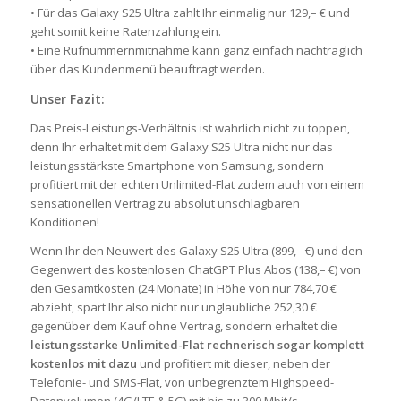
• Für das Galaxy S25 Ultra zahlt Ihr einmalig nur 129,– € und
geht somit keine Ratenzahlung ein.
• Eine Rufnummernmitnahme kann ganz einfach nachträglich
über das Kundenmenü beauftragt werden.
Unser Fazit:
Das Preis-Leistungs-Verhältnis ist wahrlich nicht zu toppen,
denn Ihr erhaltet mit dem Galaxy S25 Ultra nicht nur das
leistungsstärkste Smartphone von Samsung, sondern
profitiert mit der echten Unlimited-Flat zudem auch von einem
sensationellen Vertrag zu absolut unschlagbaren
Konditionen!
Wenn Ihr den Neuwert des Galaxy S25 Ultra (899,– €) und den
Gegenwert des kostenlosen ChatGPT Plus Abos (138,– €) von
den Gesamtkosten (24 Monate) in Höhe von nur 784,70 €
abzieht, spart Ihr also nicht nur unglaubliche 252,30 €
gegenüber dem Kauf ohne Vertrag, sondern erhaltet die
leistungsstarke Unlimited-Flat rechnerisch sogar komplett
kostenlos mit dazu
und profitiert mit dieser, neben der
Telefonie- und SMS-Flat, von unbegrenztem Highspeed-